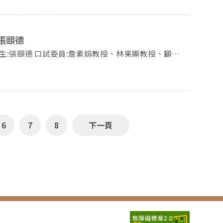
張頤德
湛教授 時間:2025年7月22日(二)，10點00分 地點:季陶樓340520教室 -歡迎蒞臨指導-
6
7
8
下一頁