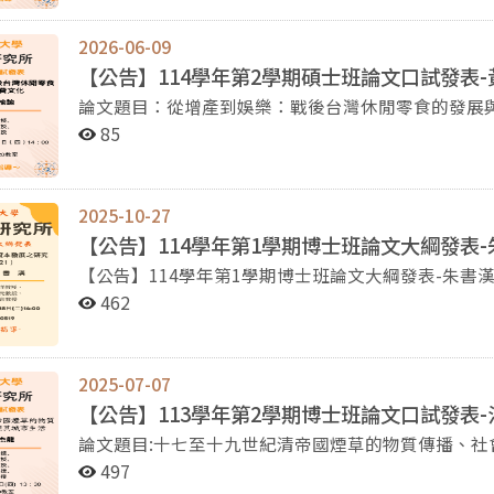
2026-06-09
【公告】114學年第2學期碩士班論文口試發表-
論文題目：從增產到娛樂：戰後台灣休閒零食的發展與
李為楨教授、李衣雲教授 時間：2026年6月11日(四)，
85
2025-10-27
【公告】114學年第1學期博士班論文大綱發表-
【公告】114學年第1學期博士班論文大綱發表-朱書漢同學 論文題目:近代臺灣石油開發與資本
（1861-1921） 研究生:朱書漢 審查委員:洪紹洋教授、薛化元教授、翁佳音教授 時間:2025年10月28日
462
(二)14:00 地點:季陶樓340519教室 -歡迎蒞臨指導-
2025-07-07
【公告】113學年第2學期博士班論文口試發表-
論文題目:十七至十九世紀清帝國煙草的物質傳播、社會符號與其城市生活 研究
教授、蔣竹山教授、詹素娟教授、許雪姬教授、翁佳音教授 時間:2025年7月31日(四)，13點30分
497
樓340520教室 -歡迎蒞臨指導-