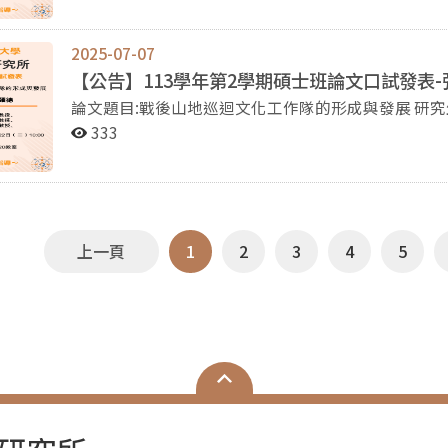
2025-07-07
【公告】113學年第2學期碩士班論文口試發表-
論文題目:戰後山地巡迴文化工作隊的形成與發展 研究生:張頤德 口試委員:詹素娟教授、林果顯教授、顧恒
333
上一頁
1
2
3
4
5