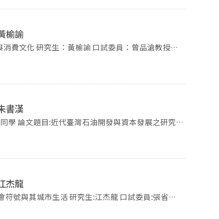
黃榆諭
消費文化 研究生：黃榆諭 口試委員：曾品滄教授、
14點00分 地點：季陶樓340520教室 -歡迎蒞臨指導-
朱書漢
發展之研究
江杰龍
生:江杰龍 口試委員:張省卿
 地點:季陶