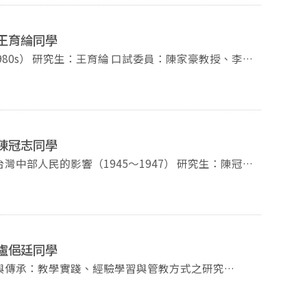
-王育綸同學
豪教授、李衣
雲教授、林果顯教授 時間：2026年7月8日(三)，13點30分 地點：季陶樓340520教室 -歡迎蒞臨指導-
-陳冠志同學
影響（1945～1947） 研究生：陳冠志
-盧俋廷同學
與傳承：教學實踐、經驗學習與管教方式之研究
室 -歡迎蒞臨指導-