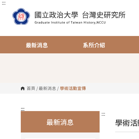
:::
跳
到
主
要
內
容
區
塊
最新消息
系所介紹
首頁
/
最新消息
/
學術活動宣傳
:::
:::
最新消息
學術活