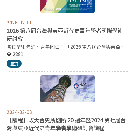
2026-02-11
2026 第八屆台灣與東亞近代史青年學者國際學術
研討會
各位學術先進、青年同仁： 「2026 第八屆台灣與東亞近
代史青年學者國際學術研討會」籌備工作已進入最後階
2881
段。本屆會議旨在促進台灣與東亞近代史研究的深度對
置頂
話，並提供青年學者展現研究成果的平台。 為利與會者安
排行程，籌備委員會現公告議程 報名網址：
https://docs.google.com/forms/d/1WiHVTOptg3PXu76
FOTKPvNHQYNRa6IoX8h-7VqybLNU/viewform?
edit_requested=true&pli=1
2024-02-08
【議程】政大台史所創所 20 週年暨2024 第七屆台
灣與東亞近代史青年學者學術研討會議程