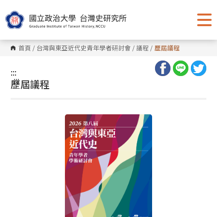
跳
到
主
要
內
容
首頁
/
台灣與東亞近代史青年學者研討會
/
議程
/
歷屆議程
區
塊
:::
:::
歷屆議程