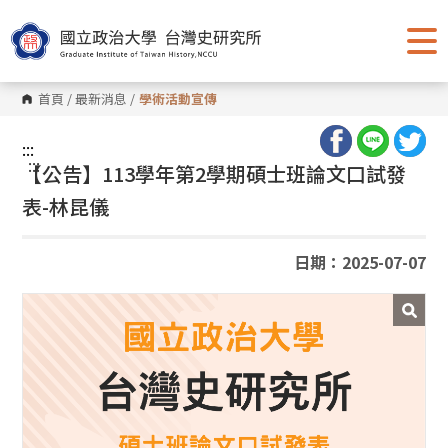
跳
到
主
要
內
容
首頁
/
最新消息
/
學術活動宣傳
區
塊
:::
:::
【公告】113學年第2學期碩士班論文口試發
表-林昆儀
日期：2025-07-07