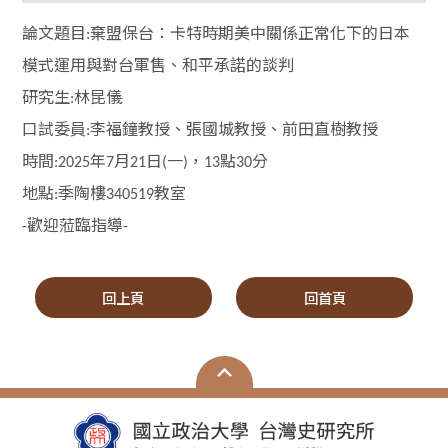
論文題目
棄盟保台：卡特時期美中關係正常化下的日本
:
模式運用與對台軍售、和平承諾的談判
研究生
林昆儀
:
口試委員
李福鐘教授、張國城教授、前田直樹教授
:
時間
年
月
日
一
，
點
分
:2025
7
21
(
)
13
30
地點
季陶樓
教室
:
340519
歡迎蒞臨指導
-
-
回上頁
回首頁