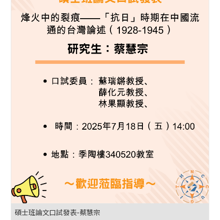
碩士班論文口試發表-蔡慧宗