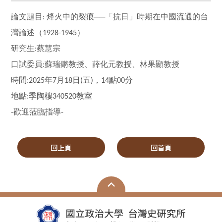
論文題目
烽火中的裂痕──「抗日」時期在中國流通的台
:
灣論述（
）
1928-1945
研究生
蔡慧宗
:
口試委員
蘇瑞鏘教授、薛化元教授、林果顯教授
:
時間
年
月
日
五
，
點
分
:2025
7
18
(
)
14
00
地點
季陶樓
教室
:
340520
歡迎蒞臨指導
-
-
回上頁
回首頁