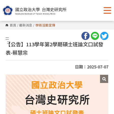
跳
到
主
要
內
容
首頁
/
最新消息
/
學術活動宣傳
區
塊
:::
:::
【公告】113學年第2學期碩士班論文口試發
表-蔡慧宗
日期：2025-07-07