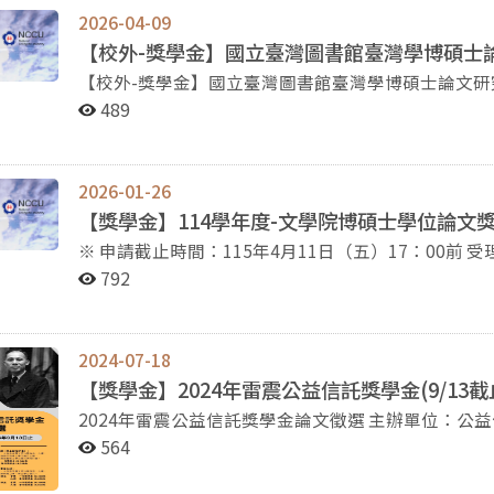
2026-04-09
【校外-獎學金】國立臺灣圖書館臺灣學博碩士論文
【校外-獎學金】國立臺灣圖書館臺灣學博碩士論文研究獎助（115/4/
灣圖書館臺灣學博碩士論文研究獎助要點」。 申請對象： 教育部立案之公私立大學校院博、碩士班研究
489
生，其學位論文以臺灣學研究有關之人文、藝術及社
中文提要。 申請之博、碩士論文以申請期限截止日前二年內完成（以論文通過口試日期為準）之作品為
限，且同一作品不得重複申請。申請者若以同一論文
2026-01-26
圖評審時參酌。 獎助名額及方式 博士論文：以獎助優等及佳作各1-3名為原則，獎助優等新臺幣5萬元，獎
【獎學金】114學年度-文學院博碩士學位論文獎勵
助佳作新臺幣1萬2,000元。 碩士論文：以獎助優等及佳作各1-6名為原則，獎助優等新臺幣3萬元，獎助佳
※ 申請截止時間：115年4月11日（五）17：00前 受理申請單位：本院各系所學程 （115/3/31更新申請截
作新臺幣8,000元。 致贈得獎者及其指導教授獎狀各乙紙。 實際獎助名額依評審結果得增額或從缺。 申請
止時間） 2026/1/26 修訂 本獎勵公告依據「國立政治大學文學院博碩士學位論文獎審查推薦辦法」訂定。
方式 每年4月1日起至4月30日止（以掛號郵戳為憑），如有異動，以臺圖公告之期限為準，逾期不予受理。
792
獎勵對象：112及113學年度內取得本校學位之博士、碩士及其指導教授 推薦
申請文件：申請人需檢送「臺灣學博碩士論文研究獎
申請文件，臺圖恕不退還。 審查方式 資格審查：臺圖就申請資格及申請資料進行初審。 評審會議：由臺圖
學位考試委員向本院各系所學程推薦，且受提名之學位論文應於
邀請主題相關之學者專家及有關人員組成審查小組審核之。審查重點： （一）
如下： 編號 檔案名稱 格式 備註 01 114學年度博碩士學位論文獎提名書暨推薦函（學校版） 請提供： Word
2024-07-18
之質量及研究方法。 （二）評估該論文之學術價值及其對臺灣研究的參考利用價值。 審核結果：於當年度
與pdf兩種格式 02 114學年度文學院博碩士論文獎申請表（學院版） 請提供： Word與pdf兩種格式 03
【獎學金】2024年雷震公益信託獎學金(9/13截
10月底前以書面通知得獎者並上網公告，另臺圖可就作業期程調整公告
114學年度申請表（學院版）提列各項目之證明資料 ※請將所有證明資料依申請表提列各項目編號順序排
2024年雷震公益信託獎學金論文徵選 主辦單位：公
https://www.ntl.edu.tw/wSite/ct?xItem=95193&
列，合併成一個檔案。 例如： 1-1證明文件 1-2證明文件 2-1 證明文件 2-2 證明文件 ……. pdf 無須繳交刊登
學術基金會、政治大學雷震紀念館 申請期限：即日起至2
564
之論文全文。 04 114學年度受提名之學位論文電子檔 pdf 05 114學年度受提名之學位論文於被推薦時已公
閱讀指定雷震相關書籍，撰寫讀書報告或小論文。 （
開電子全文之證明。 pdf 06 「博士學位論文」紙本 2份 博士學位申請人，請另外送交紙本2份；碩士無須
究與雷震、《自由中國》或台灣自由、人權、民主發