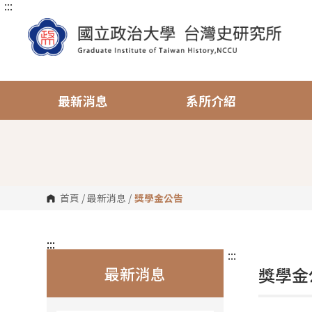
:::
跳
到
主
要
內
容
區
塊
最新消息
系所介紹
首頁
/
最新消息
/
獎學金公告
:::
:::
最新消息
獎學金