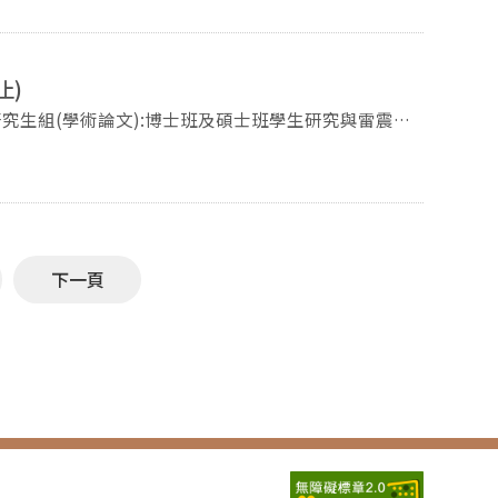
9學年度）內取得本校學位之博士、碩士及其指導教授。
推薦，且受提名之學位論文應於推薦時已公開電子全
止)
）推薦函。 （二）提名書與
由中國或
交以通過審核之學位論文研究計畫(如有相關論文亦請
BjQH6h_wH4ZjRMUqzDRk2gdvIT1WSqO-sDvqlaY
下一頁