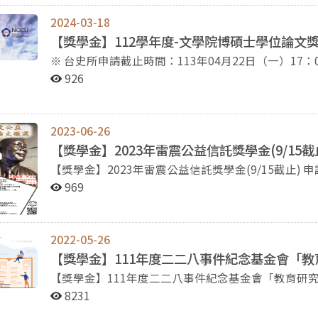
繳交 07 畢業證書影印本 pdf 其他未竟
文。） （2B）研究生組（博士論文計畫）： 須以
2024-03-18
博士學位論文主題，繳交已通過審核之學位論文研究
【獎學金】112學年度-文學院博碩士學位論文獎勵
系所主管推薦。 （3） 研究所畢業生組： 研究主題
※ 台史所申請截止時間：113年04月22日（一）17：00前 受理申請單位：本院各系所學程 2024/3/
關之博、碩士學位論文。 獎額（獎學金皆包含2024年
本獎勵公告依據「國立政治大學文學院博碩士學位論文獎審查推薦辦法」訂
獎學金10,000元；二獎若干名，每名獎學金7,000元
926
（學術論文）： 首獎一名，獎學金20,000元；佳作
度內取得本校學位之博士、碩士及其指導教授 推薦方式：由學位論文指導教授或學位考試委員向本院各系
學金6,000元。 （2B）研究生組（博士論文計畫）：
所學程推薦，且受提名之學位論文應於推薦時已公開電子全文。 推薦檢附文件，如下： 編
學金10,000元。 （3） 研究所畢業生組： 博士畢
備註 01 博碩士學位論文獎提名書暨推薦函（學校版） 請提供： Word與pdf兩種格式 02 文學院博碩士論文
2023-06-26
學金15,000元。 碩士畢業生：首獎一名獎學金20,0
獎申請表（學院版） 請提供： Word與pdf兩種格式 03 112學年度申請表（學院版）提列各項目之證明資料
【獎學金】2023年雷震公益信託獎學金(9/15截
請見雷震研究中心暨雷震紀念館網站：http://leichencente
※請將所有證明資料依申請表提列各項目編號順序排列，合併成一個檔案。 例如： 1-1證明文件 1-2證明文
【獎學金】2023年雷震公益信託獎學金(9/15截止) 申請組別： （1） 大學生組： 閱讀指定雷震相關書籍，
件 2-1證明文件 2-2證明文件 ...... pdf 無須繳交刊登之論文全文。 04 受提名之學位論文電子檔 pdf 05 受提
撰寫讀書報告或小論文 （2A）研究生組（學術論文）： 博士班及碩士班學生研究與雷震、《自由中國》或
969
名之學位論文於被推薦時已公開電子全文之證明。 pdf 06 「博士學位論文」紙本 2份 博士學位申請人，請
台灣自由、人權、民主發展有關之學術論文。（不接受已刊登或確定
士論文計畫）： 須以雷震、《自由中國》或台灣自
審核之學位論文研究計畫（如有相關論文亦請一併繳交），並經
2022-05-26
業生組： 研究論文與雷震、《自由中國》或台灣自由、人
​【獎學金】111年度二二八事件紀念基金會「
震中心網站: https://leichencenter.nccu.edu.tw/new
【獎學金】111年度二二八事件紀念基金會「教育研究補助」，
同學看過來! 只要相關於二二八研究著作都可以申請看看~ 為實踐臺灣歷史教育推廣之理念，鼓勵與二二八
8231
事件研究有關之單位或個人，本會賡續辦理「教育研