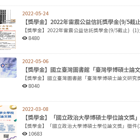
史傷痛，以及促進族群和諧與臺灣社會和平之已完成
事件相關教學教材、創作或展演等）；編撰以供教學
2022-05-24
八史實之調查、考證、研究之成果報告等，經向本會申
【獎學金】2022年雷震公益信託獎學金(9/5截止
部分金額補助以資獎勵。 詳情請參閱:二二八事件紀念基金會網站 https://www.228.org.tw/list_announce-
【獎學金】2022年雷震公益信託獎學金(9/5截止) (1)大學生組：閱讀指定雷震相關書籍，撰寫讀書報告或
view.php?ID=86
小論文。 (2A)研究生組（學術論文）：博士班及碩士班學生研究與雷震、《自由中國》或台灣自由、人
8480
權、民主發展有關之學術論文。 (2B)研究生組（博士論文計畫）：須以雷震、《自由中國》或台灣自由、
人權、民主之發展作為博士學位論文，繳交已通過審
交），並經指導教授或系所主管推薦。 (3)研究所畢業生組：研究論文與雷震、《自由中國》或台灣自由、
2022-05-06
人權、民主發展有關之博、碩士學位論文。 詳見雷震中心網站:
​【獎學金】國立臺灣圖書館「臺灣學博碩士論文
http://leichencenter.nccu.edu.tw/news_view.php
​【獎學金】國立臺灣圖書館「臺灣學博碩士論文研究
士論文研究獎助要點」，歡迎本校學生踴躍申請。 說
8040
生從事臺灣學研究，特訂定本獎助要點，凡學位論文
得申請。 二、得獎獎項為優等博、碩士論文每篇分別
別獎助新臺幣1萬2,000元及8,000元，並致贈得
2022-03-08
等得獎者應依國立臺灣圖書館安排進行論文發表，並
【獎學金】「國立政治大學博碩士學位論文獎」徵件(
文投稿至本館《臺灣學研究》半年刊。 四、獎助申請期限
【獎學金】「國立政治大學博碩士學位論文獎」徵件(3/21（一）12：00
憑），並須繳交申請表格及經學校審核通過之博、碩士
台北市文山區指南路二段64號 政治大學文學院百年樓330217
111年7月31日期間為準）。 五、獎助規定與申請表
10683
la@nccu.edu.tw ， 請註明信件主旨：文學院博碩士學位論文獎勵申請 文學院
http:/www.ntl.edu.tw)之「臺灣學研究中