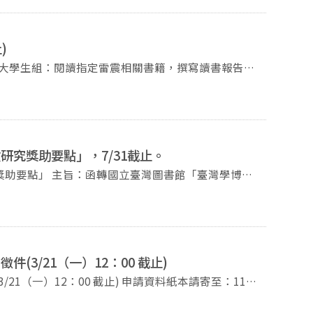
著作（如博碩士論文、學術研究報告、出版品、二二八
、補充教學或教師進修所用之完成教材；從事有關二二
請（每年9月30日前提出申請）並審核通過，將提供
)
核之學位論文研究計畫（如有相關論文亦請一併繳
研究獎助要點」，7/31截止。
?PID=6&sn=22
獎助要點」 主旨：​函轉國立臺灣圖書館「臺灣學博碩
明：​ 一、國立臺灣圖書館為鼓勵國內各大學校院研究
以臺灣學研究有關之人文、藝術及社會領域為主題者均
獎助新臺幣5萬元及3萬元；佳作博、碩士論文每篇分
獎者及其指導教授獎狀各乙紙。 三、為推廣臺灣學研究，優
應於得獎日起1年內將得獎論文修撰為2萬字以內之論
3/21（一）12：00 截止)
自111年6月1日起至111年7月31日止（以郵戳為
 截止) 申請資料紙本請寄至：116
論文3冊（以論文通過口試日期在109年8月1日至
室 陳政仁助教收 電子檔請寄至：
格可由國立臺灣圖書館網頁(網址：
博碩士學位論文獎勵公告 110
心」項下「特藏研究獎助」內「博碩士論文研究獎助」下載。