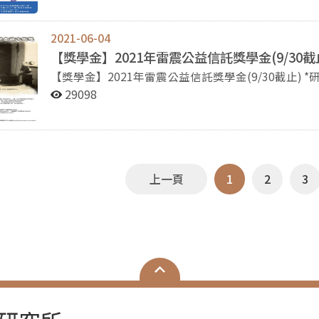
學年度 2022/3/7 一、本獎勵公告依據「國立政治大學博碩士學位論文獎設置辦法」訂定。 二、獎勵對
象：於公告提名當學年度之前二學年度（108、10
2021-06-04
三、推薦資格：由學位論文指導教授或學位考試委員
【獎學金】2021年雷震公益信託獎學金(9/30截
文。 四、申請方式：推薦資料直接送院辦公室，院辦公室再依受推薦人所屬系(所)、學位學程送各該單位初
【獎學金】2021年雷震公益信託獎學金(9/30截止) *研究生組(學術論文):博士班及碩士班學生研究與雷震、
審，各單位完成初審後送回院辦公室續審，完成後送校。檢附文件如下： （一
自由中國或台灣自由、人權、民主發展有關之學術論文。 *研究生組(博士論文計畫):須以雷震、自
29098
申請表（含有利審查資料）之電子檔與紙本。 （三）受提名之學位論文電子檔。 （四）畢業證書影印本。
台灣自由、人權、民主之發展作為博士學位論文。 繳
五、其他未竟事宜，依本校相關規定辦理。 文學院公告網址：https://la.nccu.edu.tw/PageDoc/Detail?
一併繳交)，並經指導教授或系所主管推薦。 *研究所畢業生組:研究論文與雷震、自由中國或台灣自由、人
fid=5803&id=15484
權、民主發展有關之博、碩士學位論文。 詳見雷震中心網站:
http://leichencenter.nccu.edu.tw/news_view.php?
PID=6&sn=18&fbclid=IwAR26tW1vmFIG0tG_e83N
上一頁
1
2
3