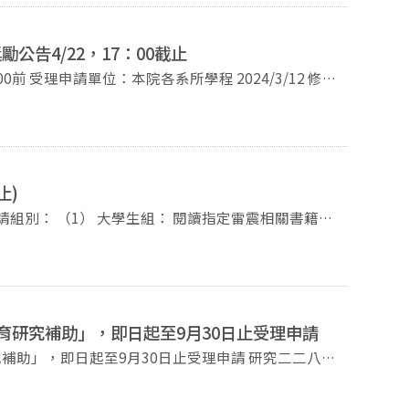
事宜，依相關規定辦理。
雷震、《自由中國》或台灣自由、人權、民主之發展作為
計畫（如有相關論文亦請一併繳交），並經指導教授或
公告4/22，17：00截止
與雷震、《自由中國》或台灣自由、人權、民主發展有
12 修訂
學術研討會之稿費）： （1） 大學生組： 首獎一名，
定。 獎勵對象：110及111學年
；佳作若干名，每名獎學金4,000元。 （2A）研究生組
若干名，每名獎學金10,000元；入選者若干名，每名獎
 首獎一名，獎學金20,000元；入選者若干名，每名獎
號 檔案名稱 格式
業生：首獎一名獎學金30,000元；入選者若干名，每名獎
00元；入選者若干名，每名獎學金15,000元。 詳細辦法
止)
r.nccu.edu.tw/
刊登之論文。） （2B）研究生組（博
另外送交紙本2份；碩士無須繳交 07 畢業證書影印本 pdf 其他未竟事宜，依相關規定辦理。
由、人權、民主之發展作為博士學位論文，繳交已通過
指導教授或系所主管推薦。 （3） 研究所畢
權、民主發展有關之博、碩士學位論文。 詳見雷
教育研究補助」，即日起至9月30日止受理申請
s.php
即日起至9月30日止受理申請 研究二二八的
究補助」：對於從事有助瞭解二二八事件真相、撫平歷