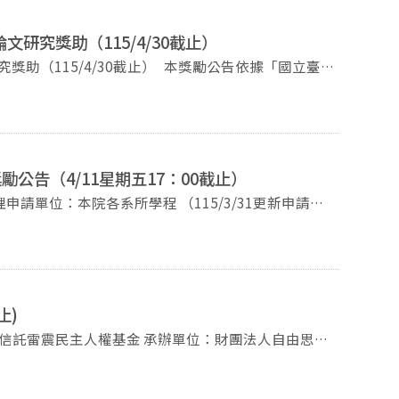
研究獎助（115/4/30截止）
30截止） 本獎勵公告依據「國立臺
會等領域為主題者，均得申請。以外文撰寫者，應繳交
獲得其他單位獎（補）助，應於申請時據實填載，供臺
公告（4/11星期五17：00截止）
方式：由學位論文指導教授或
助申請書」及經學校審核通過之博碩士論文3冊。所有
推薦時已公開電子全文。 推薦檢附文件，
評量申請者論文所引用資料
止)
時間。 詳情請參閱臺圖官網公告：
益信託雷震民主人權基金 承辦單位：財團法人自由思想
ctNode=2820&mp=1
024年9月13日止。 申請組別： （1） 大學生組：
2A）研究生組（學術論文）： 博士班及碩士班學生研
展有關之學術論文。（不接受已刊登或確定刊登之論