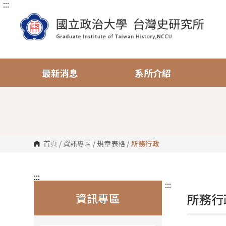
:::
跳
到
主
要
內
容
區
塊
最新消息
系所介紹
首頁
/
資訊專區
/
規章表格
/
所務行政
:::
:::
資訊專區
所務行