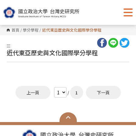
跳
到
主
要
內
容
首頁
/
學分學程
/
近代東亞歷史與文化國際學分學程
區
塊
:::
:::
近代東亞歷史與文化國際學分學程
上一頁
/
1
下一頁