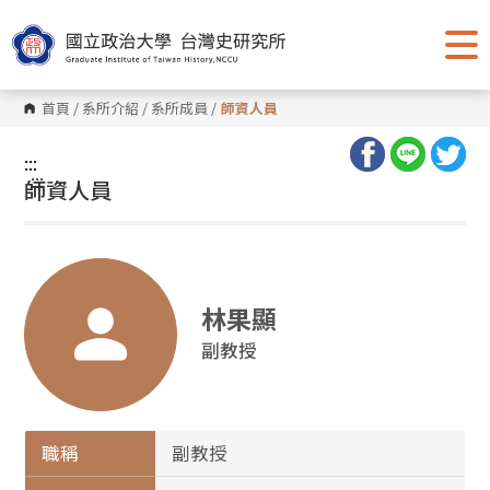
跳
到
主
要
內
容
首頁
/
系所介紹
/
系所成員
/
師資人員
區
塊
:::
:::
師資人員
林果顯
副教授
職稱
副教授