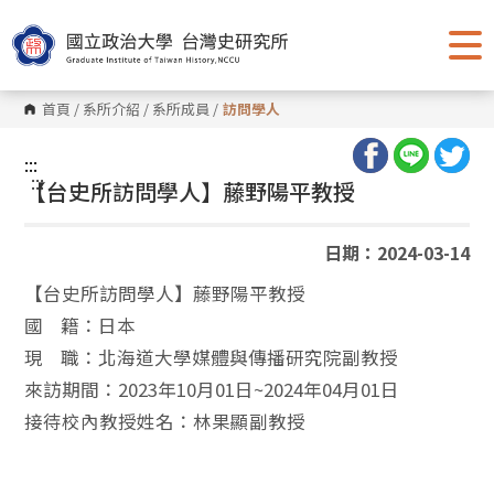
跳
到
主
要
內
容
首頁
/
系所介紹
/
系所成員
/
訪問學人
區
塊
:::
:::
【台史所訪問學人】藤野陽平教授
日期：2024-03-14
【台史所訪問學人】藤野陽平教授
國 籍：日本
現 職：北海道大學媒體與傳播研究院副教授
來訪期間：2023年10月01日~2024年04月01日
接待校內教授姓名：林果顯副教授