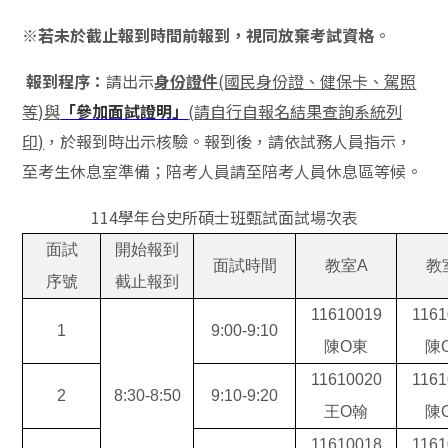
※
若未於截止報到時間前報到，視同放棄考試資格
。
報到程序：
請出示
身份證件
(國民身份證、健保卡、駕照
等)與
「參加面試證明」
(
請自行自報名結果查詢系統列
印)
，於報到時出示核驗。報到後，請依試務人員指示，
至考生休息室準備；陪考人員請至陪考人員休息區等候。
114
學年台史所碩士班甄試面試場次表
面試
開始報到
面試時間
教室A
教
序號
截止報到
11610019
1161
1
9:00-9:10
陳O東
陳
11610020
1161
2
8:30-8:50
9:10-9:20
王
O
翰
陳
11610018
1161