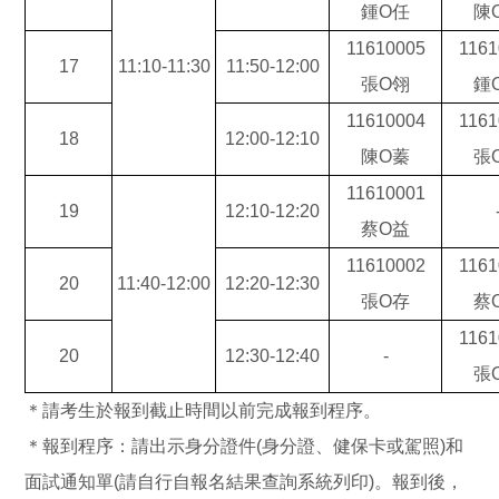
鍾
O
任
陳
11610005
1161
17
11:10-11:30
11:50-12:00
張
O
翎
鍾
11610004
1161
18
12:00-12:10
陳
O
蓁
張
11610001
19
12:10-12:20
蔡O益
11610002
1161
20
11:40-12:00
12:20-12:30
張
O
存
蔡
1161
20
12:30-12:40
-
張
＊請考生於報到截止時間以前完成報到程序。
＊報到程序：請出示身分證件(身分證、健保卡或駕照)和
面試通知單(請自行自報名結果查詢系統列印)。報到後，