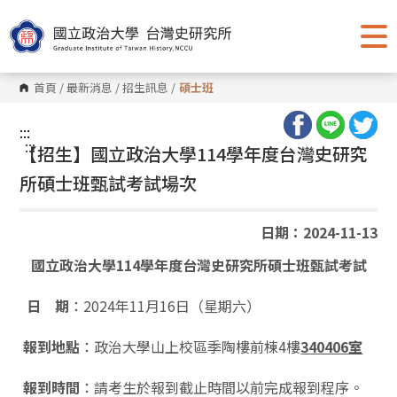
跳
到
主
要
內
容
首頁
/
最新消息
/
招生訊息
/
碩士班
區
塊
:::
:::
【招生】國立政治大學114學年度台灣史研究
所碩士班甄試考試場次
日期：2024-11-13
國立政治大學114學年度台灣史研究所碩士班甄試考試
日 期
：2024年11月16日（星期六）
報到地點
：政治大學山上校區季陶樓前棟4樓
340406室
報到時間
：請考生於報到截止時間以前完成報到程序。