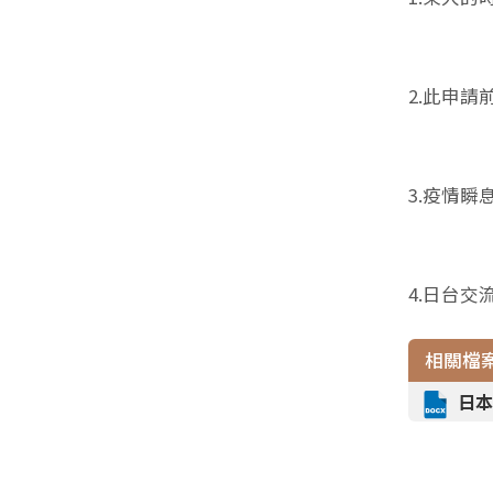
2.此申請前往
3.疫情
4.日台
相關檔
日本