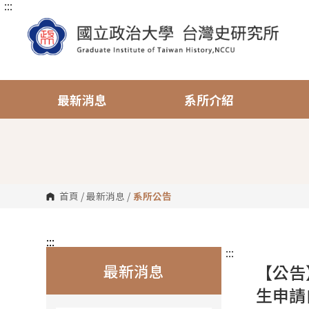
:::
跳
到
主
要
內
容
區
塊
最新消息
系所介紹
首頁
/
最新消息
/
系所公告
:::
:::
最新消息
【公告
生申請