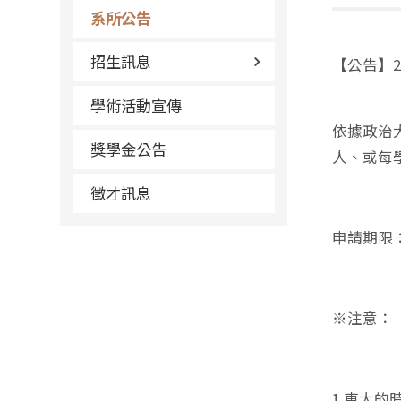
系所公告
招生訊息
【公告】2
學術活動宣傳
依據政治
獎學金公告
人、或每
徵才訊息
申請期限：
※注意：
1.東大的