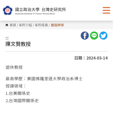
跳
到
主
要
內
容
首頁
/
系所介紹
/
系所成員
/
歷屆師資
區
塊
:::
:::
陳文賢教授
日期：2024-03-14
退休教授
最高學歷：美國佛羅里達大學政治系博士
授課領域：
1.台美關係史
2.台灣國際關係史